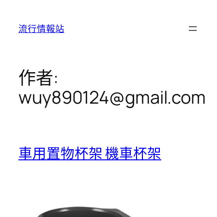
跳
至
流行情報站
主
要
內
容
作者:
wuy890124@gmail.com
車用置物杯架 機車杯架