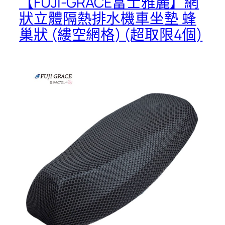
【FUJI-GRACE富士雅麗】網
狀立體隔熱排水機車坐墊 蜂
巢狀 (縷空網格) (超取限4個)