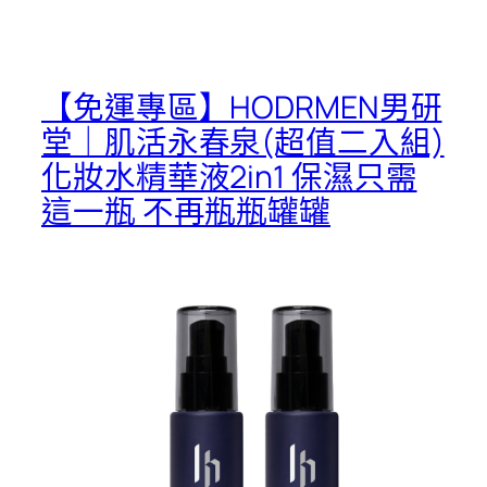
【免運專區】HODRMEN男研
堂｜肌活永春泉(超值二入組)
化妝水精華液2in1 保濕只需
這一瓶 不再瓶瓶罐罐