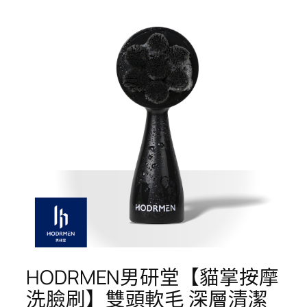
HODRMEN男研堂【貓掌按摩
洗臉刷】雙頭軟毛 深層清潔