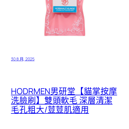
30 8 月, 2025
HODRMEN男研堂【貓掌按摩
洗臉刷】雙頭軟毛 深層清潔
毛孔粗大/荳荳肌適用