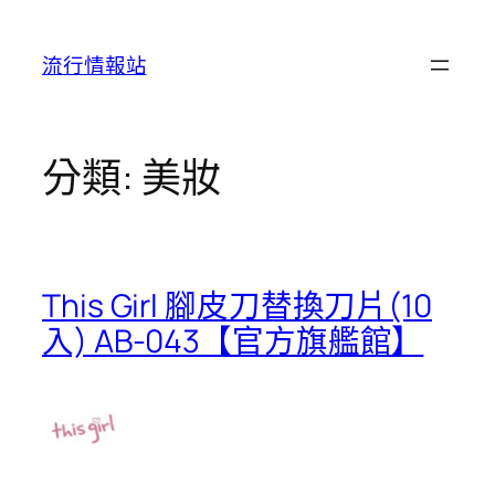
跳
至
流行情報站
主
要
內
容
分類:
美妝
This Girl 腳皮刀替換刀片(10
入) AB-043【官方旗艦館】