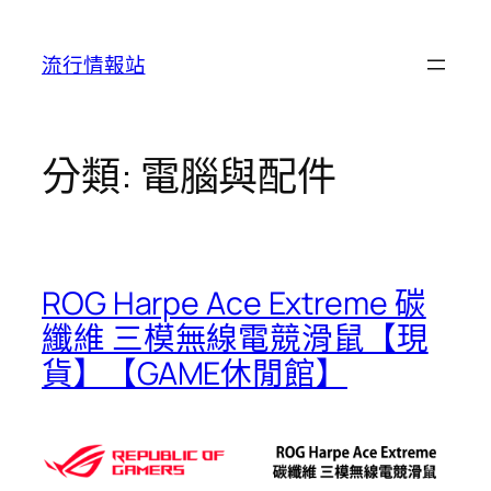
跳
至
流行情報站
主
要
內
容
分類:
電腦與配件
ROG Harpe Ace Extreme 碳
纖維 三模無線電競滑鼠【現
貨】【GAME休閒館】