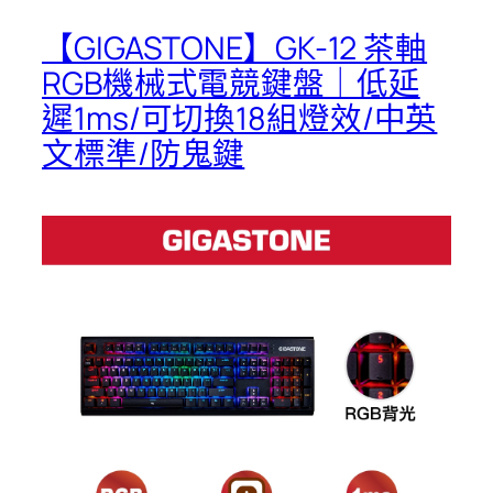
【GIGASTONE】GK-12 茶軸
RGB機械式電競鍵盤｜低延
遲1ms/可切換18組燈效/中英
文標準/防鬼鍵