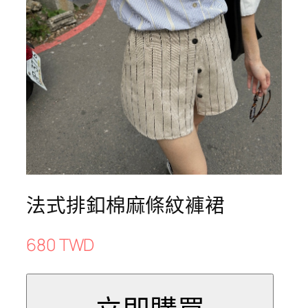
法式排釦棉麻條紋褲裙
680 TWD