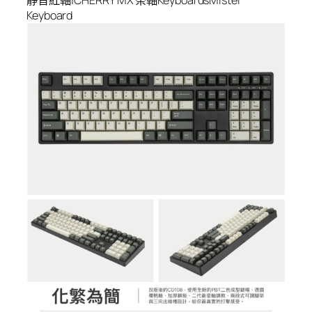
靜音紅軸|CHERRY MX 茶軸KeyboardsMistel
Keyboard