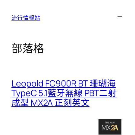
跳
至
流行情報站
主
要
內
容
部落格
Leopold FC900R BT 珊瑚海
TypeC 5.1藍牙無線 PBT二射
成型 MX2A 正刻英文