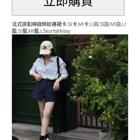
法式排釦棉麻條紋褲裙卡,S|卡,M|卡,L|白,S|白,M|白,L|
藍,S|藍,M|藍,LSkortsMissy