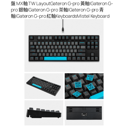
盤 MX軸 TW LayoutGateron G-pro 黃軸|Gateron G-
pro 銀軸|Gateron G-pro 茶軸|Gateron G-pro 青
軸|Gateron G-pro 紅軸KeyboardsMistel Keyboard