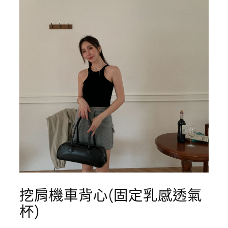
挖肩機車背心(固定乳感透氣
杯)