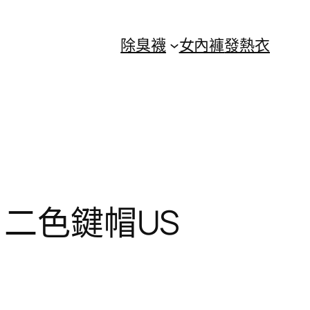
除臭襪
女內褲
發熱衣
BT 二色鍵帽US