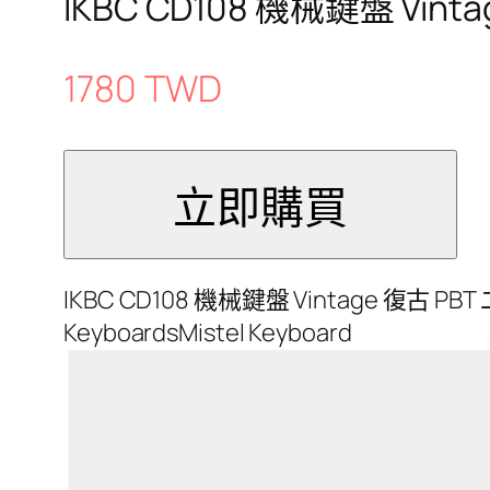
IKBC CD108 機械鍵盤 Vin
1780 TWD
IKBC CD108 機械鍵盤 Vintage 復古 PB
KeyboardsMistel Keyboard