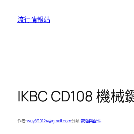
跳
至
流行情報站
主
要
內
容
IKBC CD108 機械
作者:
wuy890124@gmail.com
分類:
電腦與配件