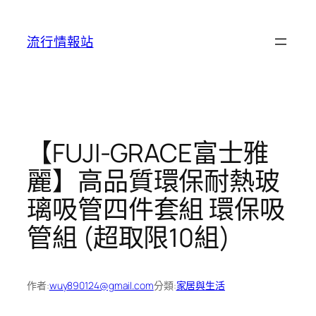
跳
至
流行情報站
主
要
內
容
【FUJI-GRACE富士雅
麗】高品質環保耐熱玻
璃吸管四件套組 環保吸
管組 (超取限10組)
作者:
wuy890124@gmail.com
分類:
家居與生活