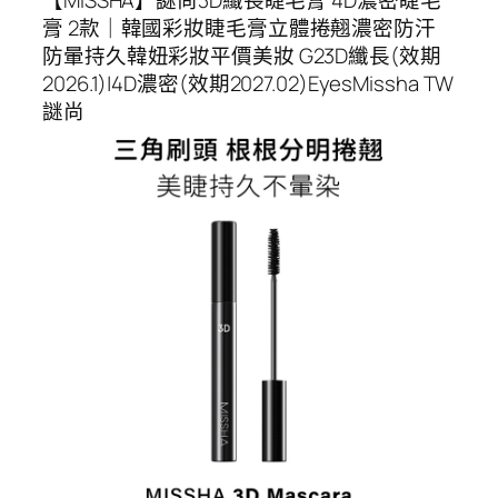
膏 2款｜韓國彩妝睫毛膏立體捲翹濃密防汗
防暈持久韓妞彩妝平價美妝 G23D纖長(效期
2026.1)|4D濃密(效期2027.02)EyesMissha TW
謎尚