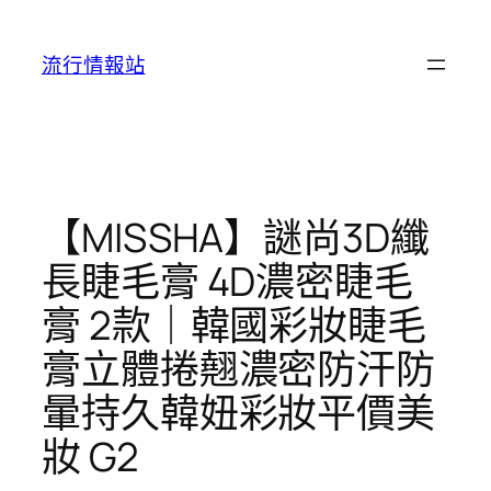
跳
至
流行情報站
主
要
內
容
【MISSHA】謎尚3D纖
長睫毛膏 4D濃密睫毛
膏 2款｜韓國彩妝睫毛
膏立體捲翹濃密防汗防
暈持久韓妞彩妝平價美
妝 G2