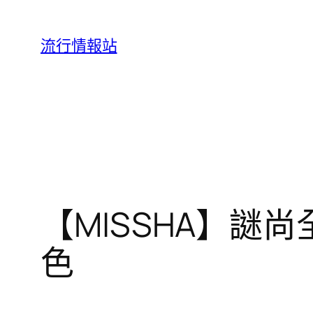
跳
至
流行情報站
主
要
內
容
【MISSHA】謎尚
色