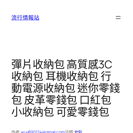
跳
至
流行情報站
主
要
內
容
彈片收納包 高質感3C
收納包 耳機收納包 行
動電源收納包 迷你零錢
包 皮革零錢包 口紅包
小收納包 可愛零錢包
作者:
wuy890124@gmail.com
分類:
女包