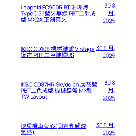
30 8
Leopold FC900R BT 珊瑚海
月,
TypeC 5.1藍牙無線 PBT二射成
型 MX2A 正刻英文
2025
30 8 月,
IKBC CD108 機械鍵盤 Vintage
復古 PBT 二色鍵帽US
2025
30 8
IKBC CD87HR Skydolch 炭灰藍
月,
PBT二色成型 機械鍵盤 MX軸
TW Layout
2025
30 8 月,
挖肩機車背心(固定乳感透
氣杯)
2025