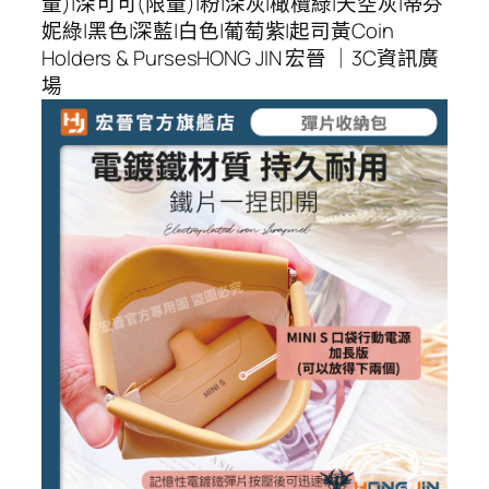
量)|深可可(限量)|粉|深灰|橄欖綠|天空灰|蒂芬
妮綠|黑色|深藍|白色|葡萄紫|起司黃Coin
Holders & PursesHONG JIN 宏晉 ｜3C資訊廣
場