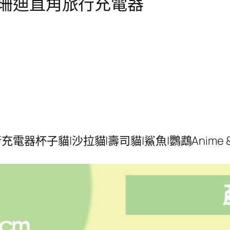
nd貓福珊迪直角旅行充電器
電器杯子貓|沙拉貓|壽司貓|鯊魚|鸚鵡Anime & Mang