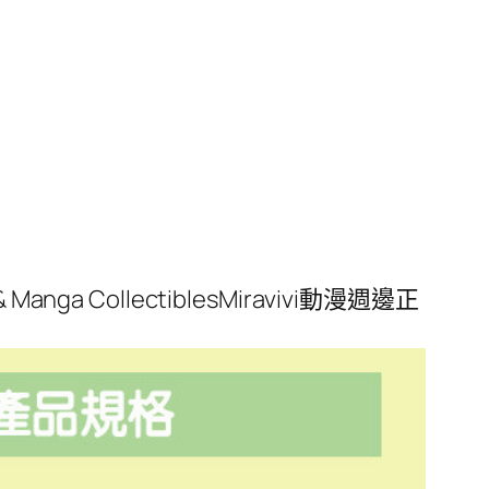
a CollectiblesMiravivi動漫週邊正