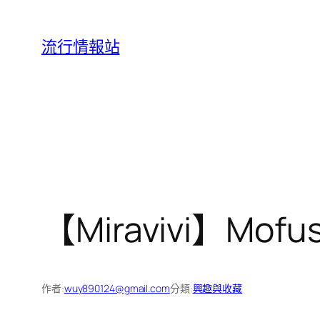
跳
至
流行情報站
主
要
內
容
【Miravivi】M
作者:
wuy890124@gmail.com
分類:
興趣與收藏