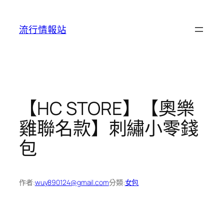
跳
至
流行情報站
主
要
內
容
【HC STORE】【奧樂
雞聯名款】刺繡小零錢
包
作者:
wuy890124@gmail.com
分類:
女包