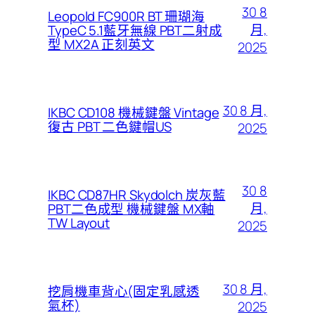
30 8
Leopold FC900R BT 珊瑚海
月,
TypeC 5.1藍牙無線 PBT二射成
型 MX2A 正刻英文
2025
30 8 月,
IKBC CD108 機械鍵盤 Vintage
復古 PBT 二色鍵帽US
2025
30 8
IKBC CD87HR Skydolch 炭灰藍
月,
PBT二色成型 機械鍵盤 MX軸
TW Layout
2025
30 8 月,
挖肩機車背心(固定乳感透
氣杯)
2025