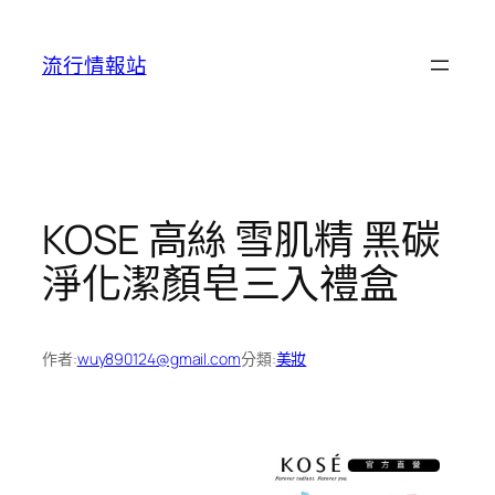
跳
至
流行情報站
主
要
內
容
KOSE 高絲 雪肌精 黑碳
淨化潔顏皂三入禮盒
作者:
wuy890124@gmail.com
分類:
美妝