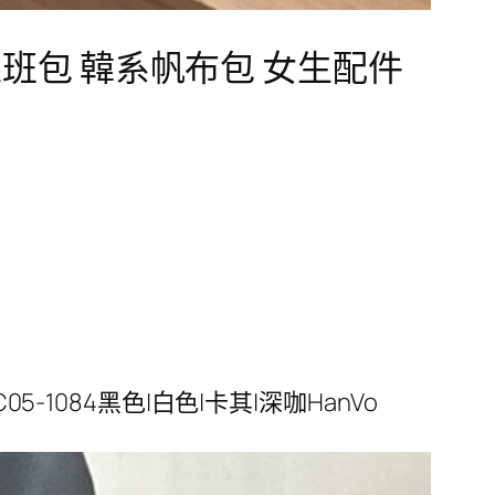
上班包 韓系帆布包 女生配件
1084黑色|白色|卡其|深咖HanVo