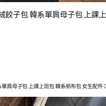
心絨餃子包 韓系單肩母子包 上課
肩母子包 上課上班包 韓系帆布包 女生配件 C05-