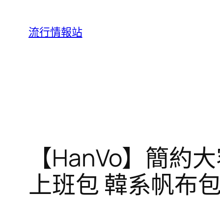
跳
至
流行情報站
主
要
內
容
【HanVo】簡約
上班包 韓系帆布包 