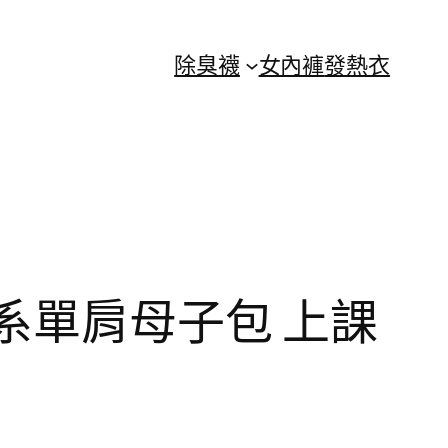
除臭襪
女內褲
發熱衣
韓系單肩母子包 上課