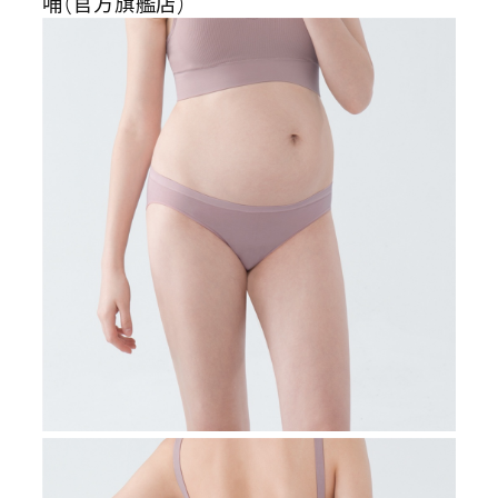
哺(官方旗艦店)