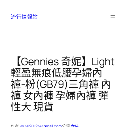
跳
至
流行情報站
主
要
內
容
【Gennies 奇妮】Light
輕盈無痕低腰孕婦內
褲-粉(GB79)三角褲 內
褲 女內褲 孕婦內褲 彈
性大 現貨
作者:
wuy890124@gmail.com
分類:
女裝