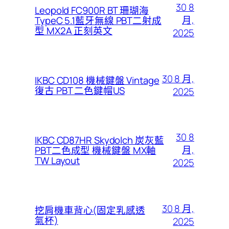
30 8
Leopold FC900R BT 珊瑚海
月,
TypeC 5.1藍牙無線 PBT二射成
型 MX2A 正刻英文
2025
30 8 月,
IKBC CD108 機械鍵盤 Vintage
復古 PBT 二色鍵帽US
2025
30 8
IKBC CD87HR Skydolch 炭灰藍
月,
PBT二色成型 機械鍵盤 MX軸
TW Layout
2025
30 8 月,
挖肩機車背心(固定乳感透
氣杯)
2025