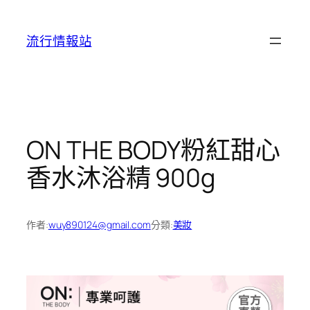
跳
至
流行情報站
主
要
內
容
ON THE BODY粉紅甜心
香水沐浴精 900g
作者:
wuy890124@gmail.com
分類:
美妝