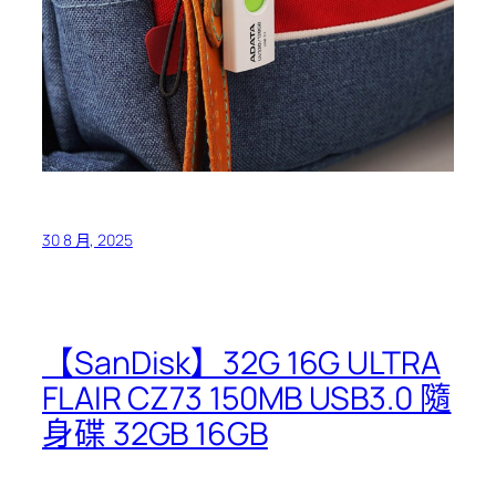
30 8 月, 2025
【SanDisk】32G 16G ULTRA
FLAIR CZ73 150MB USB3.0 隨
身碟 32GB 16GB