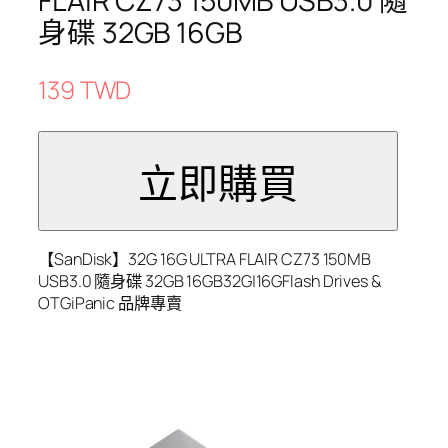
FLAIR CZ73 150MB USB3.0 隨
身碟 32GB 16GB
139 TWD
【SanDisk】32G 16G ULTRA FLAIR CZ73 150MB
USB3.0 隨身碟 32GB 16GB32G|16GFlash Drives &
OTGiPanic 品牌專賣