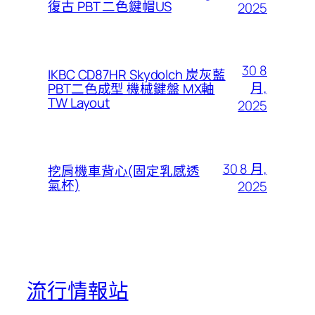
復古 PBT 二色鍵帽US
2025
30 8
IKBC CD87HR Skydolch 炭灰藍
月,
PBT二色成型 機械鍵盤 MX軸
TW Layout
2025
30 8 月,
挖肩機車背心(固定乳感透
氣杯)
2025
流行情報站