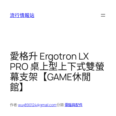
跳
至
流行情報站
主
要
內
容
愛格升 Ergotron LX
PRO 桌上型上下式雙螢
幕支架【GAME休閒
館】
作者:
wuy890124@gmail.com
分類:
電腦與配件